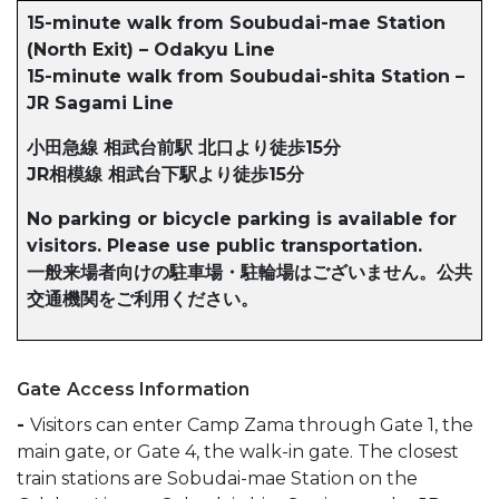
15-minute walk from Soubudai-mae Station
(North Exit) – Odakyu Line
15-minute walk from Soubudai-shita Station –
JR Sagami Line
小田急線 相武台前駅 北口より徒歩15分
JR相模線 相武台下駅より徒歩15分
No parking or bicycle parking is available for
visitors. Please use public transportation.
一般来場者向けの駐車場・駐輪場はございません。公共
交通機関をご利用ください。
Gate Access Information
-
Visitors can enter Camp Zama through Gate 1, the
main gate, or Gate 4, the walk-in gate. The closest
train stations are Sobudai-mae Station on the