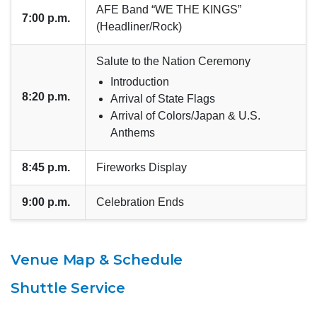
AFE Band “WE THE KINGS”
7:00 p.m.
(Headliner/Rock)
Salute to the Nation Ceremony
Introduction
8:20 p.m.
Arrival of State Flags
Arrival of Colors/Japan & U.S.
Anthems
8:45 p.m.
Fireworks Display
9:00 p.m.
Celebration Ends
Venue Map & Schedule
Shuttle Service