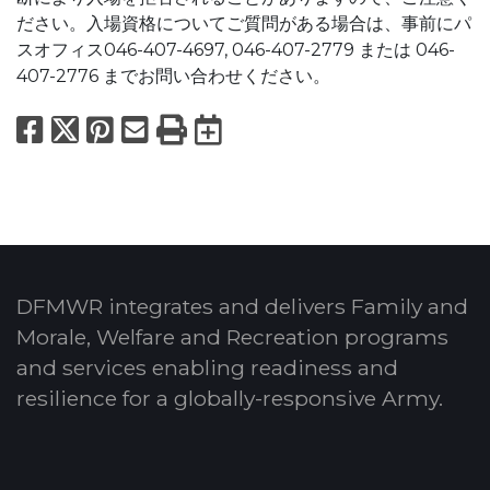
ださい。入場資格についてご質問がある場合は、事前にパ
スオフィス046-407-4697, 046-407-2779 または 046-
407-2776 までお問い合わせください。
Facebook
X
Pinterest
Email
Print
Export to Calend
DFMWR integrates and delivers Family and
Morale, Welfare and Recreation programs
and services enabling readiness and
resilience for a globally-responsive Army.