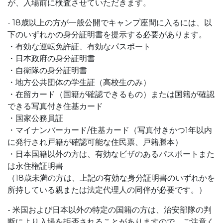
が、入場前に検査させていただきます。
- 18歳以上の方が一般公開でキャンプ座間に入るには、以
下のいずれかの身分証明書を提示する必要があります。
・有効な運転免許証、有効なパスポート
・日本政府の身分証明書
・自衛隊の身分証明書
・地方公共団体の学生証（高校生のみ）
・在留カード（国籍が確認できるもの）または国籍が確認
できる写真付き住基カード
・国家公務員証
・マイナンバーカード/住基カード（写真付きかつ1年以内
に発行され戸籍が確認可能な住民票、戸籍謄本）
・日本国籍以外の方は、有効なビザのあるパスポートまた
は永住権証明書
（18歳未満の方は、上記の有効な身分証明書のいずれかを
所持している親または法定代理人の同伴が必要です。）
- 米国および日本以外の特定の国籍の方は、治安部隊の判
断により入場を拒否されることがありますので、ご注意く