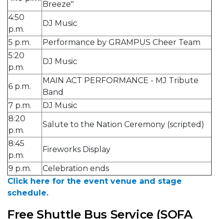
Breeze"
4:50
DJ Music
p.m.
5 p.m.
Performance by GRAMPUS Cheer Team
5:20
DJ Music
p.m.
MAIN ACT PERFORMANCE - MJ Tribute
6 p.m.
Band
7 p.m.
DJ Music
8:20
Salute to the Nation Ceremony (scripted)
p.m.
8:45
Fireworks Display
p.m.
9 p.m.
Celebration ends
Click here for the event venue and stage
schedule.
Free Shuttle Bus Service (SOFA