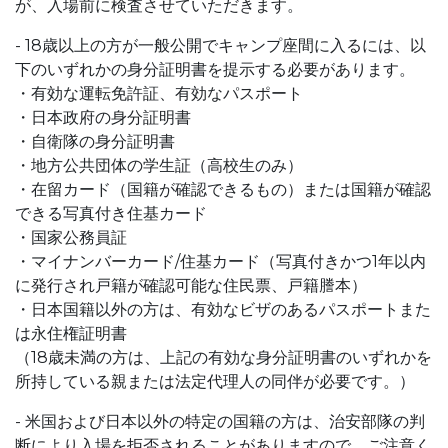
が、入場前に検査させていただきます。
- 18歳以上の方が一般公開でキャンプ座間に入るには、以
下のいずれかの身分証明書を提示する必要があります。
・有効な運転免許証、有効なパスポート
・日本政府の身分証明書
・自衛隊の身分証明書
・地方公共団体の学生証（高校生のみ）
・在留カード（国籍が確認できるもの）または国籍が確認
できる写真付き住基カード
・国家公務員証
・マイナンバーカード/住基カード（写真付きかつ1年以内
に発行され戸籍が確認可能な住民票、戸籍謄本）
・日本国籍以外の方は、有効なビザのあるパスポートまた
は永住権証明書
（18歳未満の方は、上記の有効な身分証明書のいずれかを
所持している親または法定代理人の同伴が必要です。）
- 米国および日本以外の特定の国籍の方は、治安部隊の判
断により入場を拒否されることがありますので、ご注意く