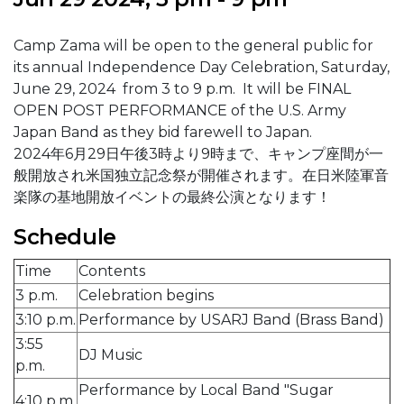
Camp Zama will be open to the general public for
its annual Independence Day Celebration, Saturday,
June 29, 2024 from 3 to 9 p.m. It will be FINAL
OPEN POST PERFORMANCE of the U.S. Army
Japan Band as they bid farewell to Japan.
2024年6月29日午後3時より9時まで、キャンプ座間が一
般開放され米国独立記念祭が開催されます。在日米陸軍音
楽隊の基地開放イベントの最終公演となります！
Schedule
Time
Contents
3 p.m.
Celebration begins
3:10 p.m.
Performance by USARJ Band (Brass Band)
3:55
DJ Music
p.m.
Performance by Local Band "Sugar
4:10 p.m.